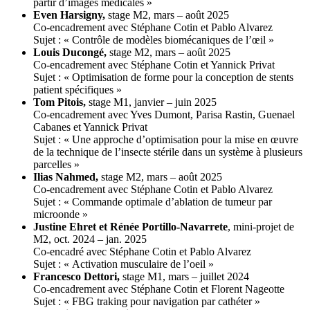
partir d’images médicales »
Even Harsigny,
stage M2, mars – août 2025
Co-encadrement avec Stéphane Cotin et Pablo Alvarez
Sujet : « Contrôle de modèles biomécaniques de l’œil »
Louis Ducongé,
stage M2, mars – août 2025
Co-encadrement avec Stéphane Cotin et Yannick Privat
Sujet : « Optimisation de forme pour la conception de stents
patient spécifiques »
Tom Pitois,
stage M1, janvier – juin 2025
Co-encadrement avec Yves Dumont, Parisa Rastin, Guenael
Cabanes et Yannick Privat
Sujet : « Une approche d’optimisation pour la mise en œuvre
de la technique de l’insecte stérile dans un système à plusieurs
parcelles »
Ilias Nahmed,
stage M2, mars – août 2025
Co-encadrement avec Stéphane Cotin et Pablo Alvarez
Sujet : « Commande optimale d’ablation de tumeur par
microonde »
Justine Ehret et Rénée Portillo-Navarrete
, mini-projet de
M2, oct. 2024 – jan. 2025
Co-encadré avec Stéphane Cotin et Pablo Alvarez
Sujet : « Activation musculaire de l’oeil »
Francesco Dettori,
stage M1, mars – juillet 2024
Co-encadrement avec Stéphane Cotin et Florent Nageotte
Sujet : « FBG traking pour navigation par cathéter »